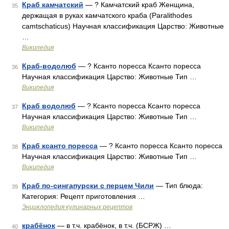
Краб камчатский
— ? Камчатский краб Женщина,
35
держащая в руках камчатского краба (Paralithodes
camtschaticus) Научная классификация Царство: Животные
…
Википедия
Краб-водолюб
— ? Ксанто поресса Ксанто поресса
36
Научная классификация Царство: Животные Тип …
Википедия
Краб водолюб
— ? Ксанто поресса Ксанто поресса
37
Научная классификация Царство: Животные Тип …
Википедия
Краб ксанто поресса
— ? Ксанто поресса Ксанто поресса
38
Научная классификация Царство: Животные Тип …
Википедия
Краб по-сингапурски с перцем Чили
— Тип блюда:
39
Категория: Рецепт приготовления …
Энциклопедия кулинарных рецептов
крабёнок
— в т.ч. крабёнок, в т.ч. (БСРЖ) …
40