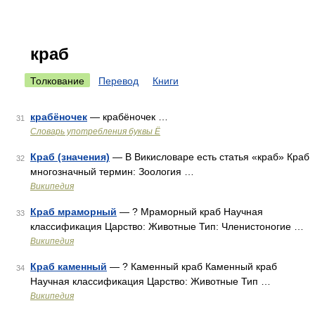
краб
Толкование
Перевод
Книги
крабёночек
— крабёночек …
31
Словарь употребления буквы Ё
Краб (значения)
— В Викисловаре есть статья «краб» Краб
32
многозначный термин: Зоология …
Википедия
Краб мраморный
— ? Мраморный краб Научная
33
классификация Царство: Животные Тип: Членистоногие …
Википедия
Краб каменный
— ? Каменный краб Каменный краб
34
Научная классификация Царство: Животные Тип …
Википедия