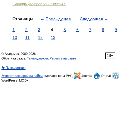
Словарь употребления буквы Ё
Страницы
←
Предыдущая
Следующая
→
1
2
3
4
5
6
7
8
9
10
11
12
13
© Академик, 2000-2026
18+
Обратная связь:
Техподдержка
,
Реклама на сайте
👣 Путешествия
Экспорт словарей на сайты
, сделанные на PHP,
Joomla,
Drupal,
WordPress, MODx.